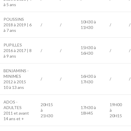
à 5 ans
POUSSINS
10H30 à
2018 à 2019 | 6
/
/
/
/
11H30
à 7 ans
PUPILLES
15H30 à
2016 à 2017 | 8
/
/
/
/
16H30
à 9 ans
BENJAMINS -
MINIMES
16H30 à
/
/
/
/
2012 à 2015
17H30
10 à 13 ans
ADOS -
20H15
19H00
ADULTES
17H30 à
à
à
2011 et avant
18H45
21H30
20H15
14 ans et +