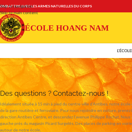
Skip to navigation
OMBATTRE AVEC LES ARMES NATURELLES DU CORPS
Skip to main content
ÉCOLE HOANG NAM
L’ÉCOLE
Des questions ? Contactez-nous !
Idéalement située à 15 min à pied du centre-ville d’Antibes, notre école 
de la gare routière et ferroviaire. Pour nous rejoindre en voiture, prenez l
direction Antibes Centre, et descendez l’avenue Philippe Rochat. Nous
gauche près du magasin Picard Surgelés. Des places de parking en voirie
autour de notre école.