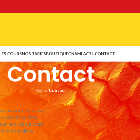
LES COURS
NOS TARIFS
BOUTIQUE
GNAM
L’ACTU
CONTACT
Contact
Home
/
Contact
est aussi à 5 min à pied
a sortie 44 sur l’A8,
 somme situé sur votre
 sont disponibles