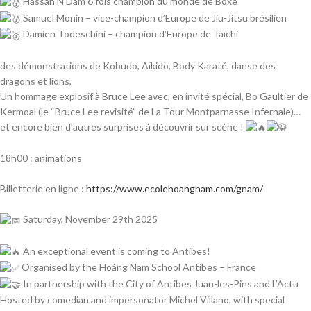
Hassan N’Dam 6 fois champion du monde de Boxe
Samuel Monin – vice-champion d’Europe de Jiu-Jitsu brésilien
Damien Todeschini – champion d’Europe de Taïchi
des démonstrations de Kobudo, Aïkido, Body Karaté, danse des
dragons et lions,
Un hommage explosif à Bruce Lee avec, en invité spécial, Bo Gaultier de
Kermoal (le “Bruce Lee revisité” de La Tour Montparnasse Infernale)…
et encore bien d’autres surprises à découvrir sur scène !
18h00 : animations
Billetterie en ligne :
https://www.ecolehoangnam.com/gnam/
Saturday, November 29th 2025
An exceptional event is coming to Antibes!
Organised by the Hoàng Nam School Antibes – France
In partnership with the City of Antibes Juan-les-Pins and L’Actu
Hosted by comedian and impersonator Michel Villano, with special