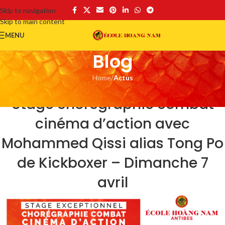
Skip to navigation
Skip to main content
MENU
Blog
Home
/
Actus
ACTUS
Stage chorégraphie combat
cinéma d’action avec
Mohammed Qissi alias Tong Po
de Kickboxer – Dimanche 7
avril