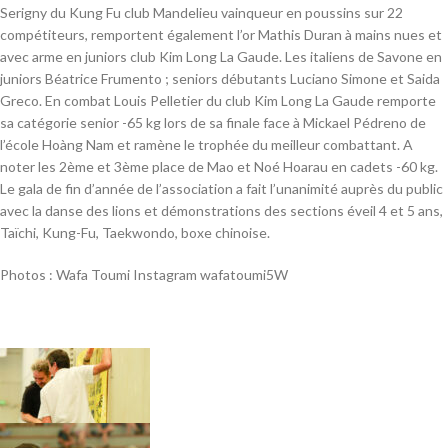
Serigny du Kung Fu club Mandelieu vainqueur en poussins sur 22
compétiteurs, remportent également l’or Mathis Duran à mains nues et
avec arme en juniors club Kim Long La Gaude. Les italiens de Savone en
juniors Béatrice Frumento ; seniors débutants Luciano Simone et Saida
Greco. En combat Louis Pelletier du club Kim Long La Gaude remporte
sa catégorie senior -65 kg lors de sa finale face à Mickael Pédreno de
l’école Hoàng Nam et ramène le trophée du meilleur combattant. A
noter les 2ème et 3ème place de Mao et Noé Hoarau en cadets -60 kg.
Le gala de fin d’année de l’association a fait l’unanimité auprès du public
avec la danse des lions et démonstrations des sections éveil 4 et 5 ans,
Taïchi, Kung-Fu, Taekwondo, boxe chinoise.
Photos : Wafa Toumi Instagram wafatoumi5W