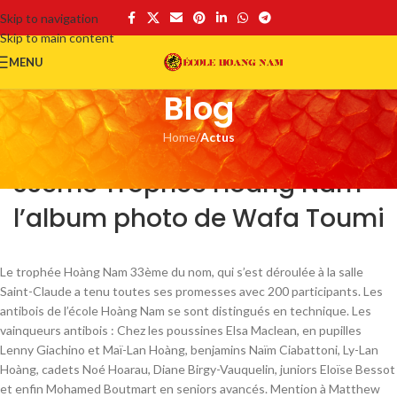
Skip to navigation
Skip to main content
MENU
Blog
Home
/
Actus
ACTUS
33ème Trophée Hoàng Nam –
l’album photo de Wafa Toumi
Le trophée Hoàng Nam 33ème du nom, qui s’est déroulée à la salle
Saint-Claude a tenu toutes ses promesses avec 200 participants. Les
antibois de l’école Hoàng Nam se sont distingués en technique. Les
vainqueurs antibois : Chez les poussines Elsa Maclean, en pupilles
Lenny Giachino et Maï-Lan Hoàng, benjamins Naïm Ciabattoni, Ly-Lan
Hoàng, cadets Noé Hoarau, Diane Birgy-Vauquelin, juniors Eloïse Bessot
et enfin Mohamed Boutmart en seniors avancés. Mention à Matthew