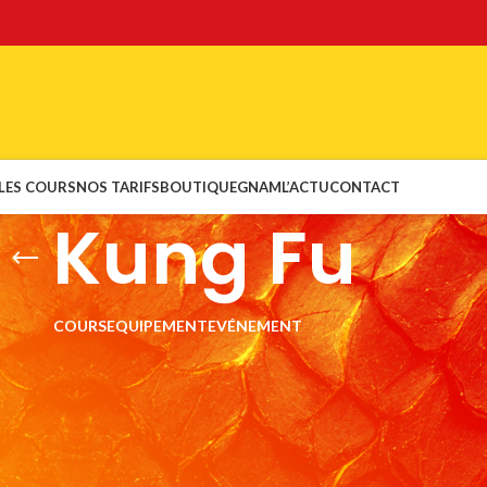
LES COURS
NOS TARIFS
BOUTIQUE
GNAM
L’ACTU
CONTACT
Kung Fu
COURS
EQUIPEMENT
EVÉNEMENT
à l’horizon