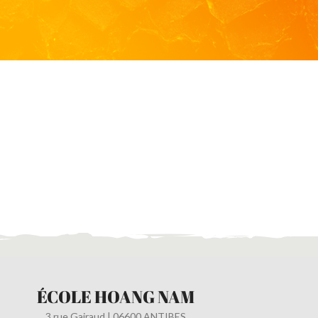
Quelque chose d’énorme se prépare ! Notre boutique est en chantier et 
ÉCOLE HOANG NAM
3 rue Gairaud | 06600 ANTIBES